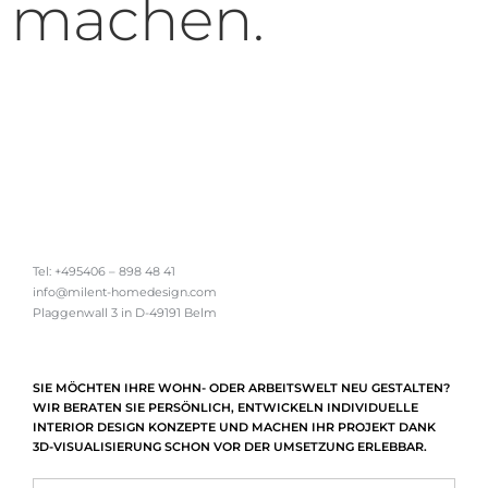
machen.
Tel: +495406 – 898 48 41
info@milent-homedesign.com
Plaggenwall 3 in D-49191 Belm
SIE MÖCHTEN IHRE WOHN- ODER ARBEITSWELT NEU GESTALTEN?
WIR BERATEN SIE PERSÖNLICH, ENTWICKELN INDIVIDUELLE
INTERIOR DESIGN KONZEPTE UND MACHEN IHR PROJEKT DANK
3D-VISUALISIERUNG SCHON VOR DER UMSETZUNG ERLEBBAR.