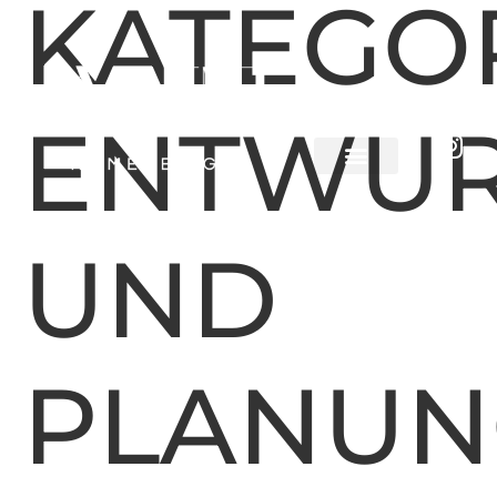
KATEGOR
ENTWU
3D PROJECT
UND
PLANUN